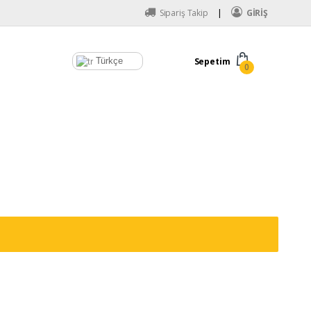
Sipariş Takip
GİRİŞ
Türkçe
Sepetim
0