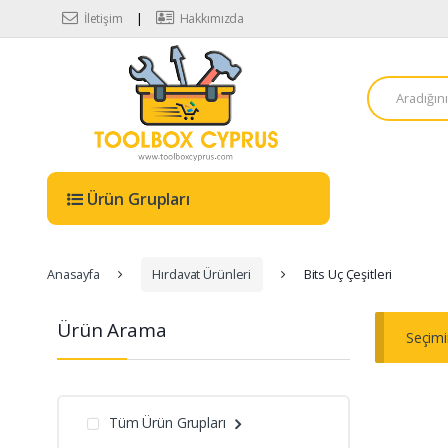
Skip to navigation
Skip to content
İletişim
Hakkımızda
A
r
a
m
a
:
Ürün Grupları
Anasayfa
Hırdavat Ürünleri
Bits Uç Çeşitleri
Ürün Arama
Seçimi
Tüm Ürün Grupları