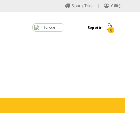
Sipariş Takip
GİRİŞ
Türkçe
Sepetim
0