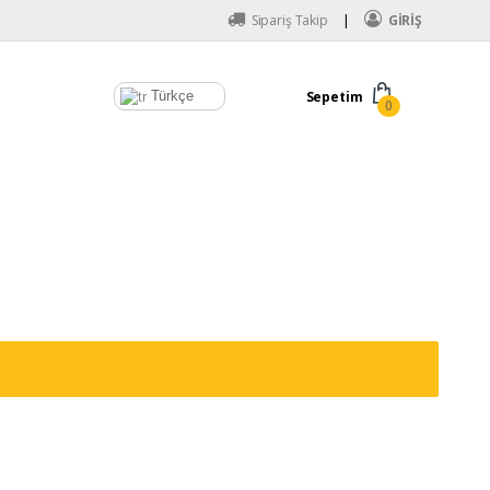
Sipariş Takip
GİRİŞ
Türkçe
Sepetim
0