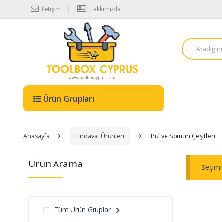
Skip to navigation
Skip to content
İletişim
Hakkımızda
A
r
a
m
a
:
Ürün Grupları
Anasayfa
Hırdavat Ürünleri
Pul ve Somun Çeşitleri
Ürün Arama
Seçimi
Tüm Ürün Grupları